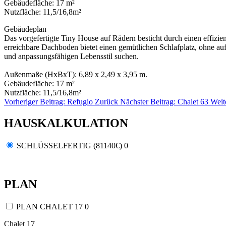
Gebäudefläche: 17 m²
Nutzfläche: 11,5/16,8m²
Gebäudeplan
Das vorgefertigte Tiny House auf Rädern besticht durch einen effiz
erreichbare Dachboden bietet einen gemütlichen Schlafplatz, ohne auf
und anpassungsfähigen Lebensstil suchen.
Außenmaße (HxBxT): 6,89 x 2,49 x 3,95 m.
Gebäudefläche: 17 m²
Nutzfläche: 11,5/16,8m²
Vorheriger Beitrag: Refugio
Zurück
Nächster Beitrag: Chalet 63
Weit
HAUSKALKULATION
SCHLÜSSELFERTIG (
81140
€)
0
PLAN
PLAN CHALET 17
0
Chalet 17