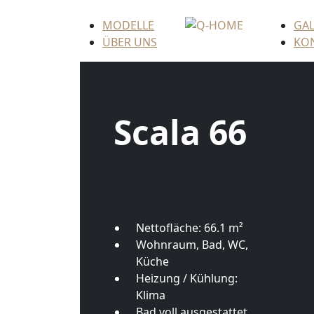
MODELLE
GAL
ÜBER UNS
KO
Scala 66
Nettofläche:
66.1
m²
Wohnraum, Bad, WC,
Küche
Heizung / Kühlung:
Klima
Bad voll ausgestattet