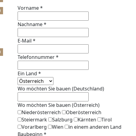
Vorname
*
0
Nachname
*
E-Mail
*
0
Telefonnummer
*
Ein Land
*
Wo möchten Sie bauen (Deutschland)
Wo möchten Sie bauen (Österreich)
Niederösterreich
Oberösterreich
Steiermark
Salzburg
Kärnten
Tirol
Vorarlberg
Wien
in einem anderen Land
Baubeginn
*