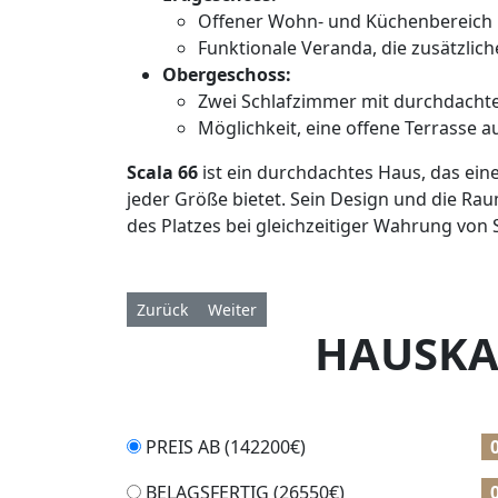
Offener Wohn- und Küchenbereich m
Funktionale Veranda, die zusätzlich
Obergeschoss:
Zwei Schlafzimmer mit durchdacht
Möglichkeit, eine offene Terrasse 
Scala 66
ist ein durchdachtes Haus, das ei
jeder Größe bietet. Sein Design und die R
des Platzes bei gleichzeitiger Wahrung von S
Vorheriger Beitrag: Scala 66 Black
Nächster Beitrag: Necleon 105
Zurück
Weiter
HAUSKA
PREIS AB (
142200
€)
BELAGSFERTIG (
26550
€)