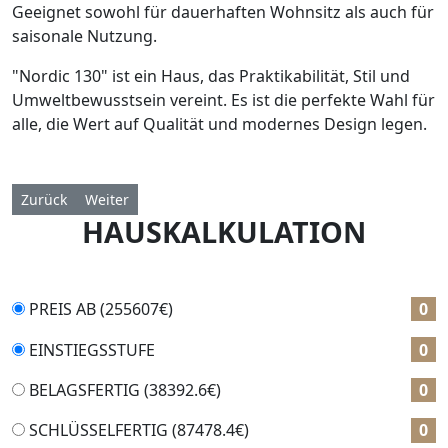
Geeignet sowohl für dauerhaften Wohnsitz als auch für
saisonale Nutzung.
"Nordic 130" ist ein Haus, das Praktikabilität, Stil und
Umweltbewusstsein vereint. Es ist die perfekte Wahl für
alle, die Wert auf Qualität und modernes Design legen.
Vorheriger Beitrag: Nordic 110
Nächster Beitrag: Topex 170
Zurück
Weiter
HAUSKALKULATION
PREIS AB (
255607
€)
0
EINSTIEGSSTUFE
0
BELAGSFERTIG (
38392.6
€)
0
SCHLÜSSELFERTIG (
87478.4
€)
0